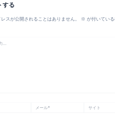
トする
ドレスが公開されることはありません。
※
が付いている
メ
サ
ー
イ
ル
ト