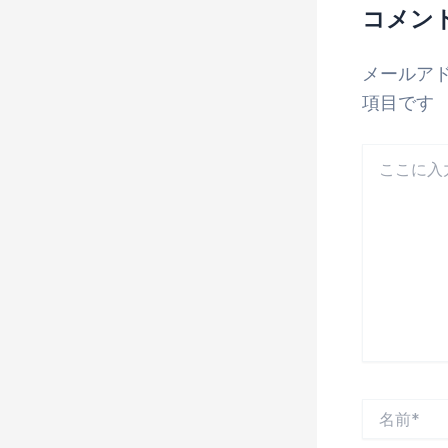
コメン
メールア
項目です
こ
こ
に
入
力…
名
前
*