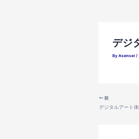
内
Post
容
navigation
を
ス
デジ
キ
ッ
By
Asensei
/
プ
前
デジタルアート体